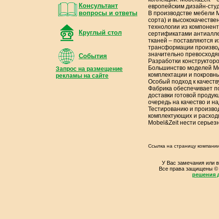
Консультант
европейским дизайн-сту
вопросы и ответы
В производстве мебели M
сорта) и высококачеств
технологии из компоне
Круглый стол
сертификатами антиалле
тканей – поставляются 
трансформации производ
значительно превосходя
События
Разработки конструктор
Большинство моделей Mob
Запрос на размещение
комплектации и покровн
рекламы на сайте
Особый подход к качеств
Фабрика обеспечивает по
доставки готовой продук
очередь на качество и н
Тестированию и произво
комплектующих и расход
Mobel&Zeit нести серьез
Ссылка на страницу компани
У Вас замечания или 
Все права защищены ©
решения д