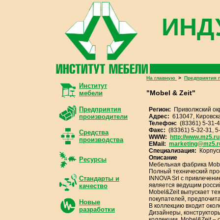
ИНД
На главную
>
Предприятия 
Институт
"Mobel & Zeit"
мебели
Предприятия
Регион:
Приволжский ок
Адрес:
613047, Кировска
производители
Телефон:
(83361) 5-31-
Факс:
(83361) 5-32-31, 5
Средства
WWW:
http://www.mz5.ru
производства
EMail:
marketing@mz5.r
Специализация:
Корпус
Описание
Ресурсы
Мебельная фабрика Mobel
Полный технический про
INNOVA Srl с привлечени
Стандарты и
является ведущим росси
качество
Mobel&Zeit выпускает те
покупателей, предпочит
Новые
В коллекцию входит окол
разработки
Дизайнеры, конструктор
коллекции. Mobel&Zeit –