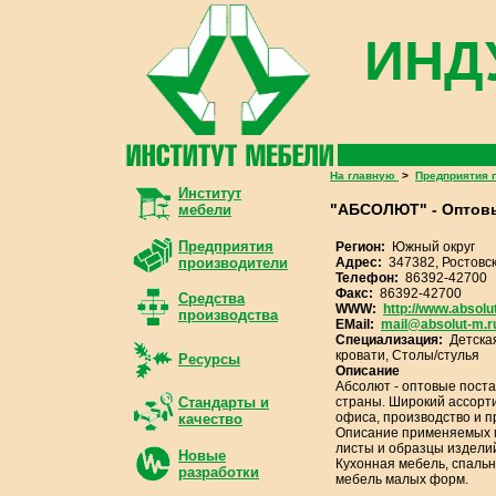
ИНД
На главную
>
Предприятия 
Институт
"АБСОЛЮТ" - Оптовы
мебели
Предприятия
Регион:
Южный округ
Адрес:
347382, Ростовск
производители
Телефон:
86392-42700
Факс:
86392-42700
Средства
WWW:
http://www.absolu
производства
EMail:
mail@absolut-m.r
Специализация:
Детска
кровати, Столы/стулья
Ресурсы
Описание
Абсолют - оптовые поста
страны. Широкий ассорти
Стандарты и
офиса, производство и п
качество
Описание применяемых м
листы и образцы издели
Новые
Кухонная мебель, спальн
разработки
мебель малых форм.